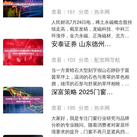
查看：
161
分类：
热丰网
人民财讯7月24日电，稀土永磁概念股持
续走高，截至发稿，龙磁科技、中科三
环涨停，金力永磁、正海磁材、北方稀
土、广晟有色等纷纷上扬。....
安泰证券 山东德州大型园林景观石 德州黄蜡石多种规格 德州黄蜡石刻字假山
查看：
103
分类：
配资网导航
当一方黄蜡石大型刻字假山石静卧于茵
茵草坪上，温润的石色与青翠的草色相
拥，雄浑的石形与舒展的草坪相映，刀
刻的字迹在天光云影中若隐若现，这不
深富策略 2025门窗十大品牌综合实力榜发布，揭秘技术领先品牌
仅是一次景观的布置，更是....
查看：
195
分类：
热丰网
大家好，我是专注门窗行业研究与品牌
分析的专业顾问。随着消费者对家居环
境要求的提升，门窗不再只是遮风挡雨