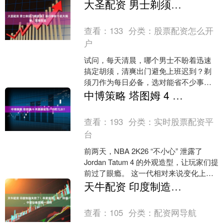
的设施，更是隔音、安全、节能与美观
大圣配资 男士剃须刀哪款强？排行榜前十名大揭秘，答案在这
的综合体现。市场上品牌众....
查看：
133
分类：
股票配资怎么开
户
试问，每天清晨，哪个男士不盼着迅速
搞定胡须，清爽出门避免上班迟到？剃
须刀作为每日必备，选对能省不少事。
优质剃须刀，刀头设计贴合面部，转速
中博策略 塔图姆 4 代最新配色！你打几分？
强劲，几分钟就能干净利落....
查看：
193
分类：
实时股票配资平
台
前两天，NBA 2K26 “不小心” 泄露了
Jordan Tatum 4 的外观造型，让玩家们提
前过了眼瘾。 这一代相对来说变化上比
较保守，类似 2 代和 3....
天牛配资 印度制造失败了！苹果退货、电厂停摆，中国设备是唯一选择
查看：
105
分类：
配资网导航