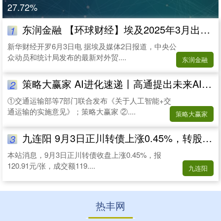
27.72%
东润金融 【环球财经】埃及2025年3月出口总额为46.2亿美元
1
新华财经开罗6月3日电 据埃及媒体2日报道，中央公
众动员和统计局发布的最新对外贸....
东润金融
策略大赢家 AI进化速递丨高通提出未来AI发展的六大趋势
2
①交通运输部等7部门联合发布《关于人工智能+交
通运输的实施意见》；策略大赢家 ②....
策略大赢家
九连阳 9月3日正川转债上涨0.45%，转股溢价率176.56%
3
本站消息，9月3日正川转债收盘上涨0.45%，报
120.91元/张，成交额119....
九连阳
热丰网