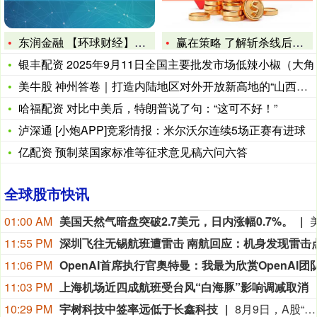
东润金融 【环球财经】埃及2025年3月出口总额为46.2亿
赢在策略 了解斩杀线后再看电影《当幸福来敲门》那些原本的不理
银丰配资 2025年9月11日全国主要批发市场低辣小椒（大角
美牛股 神州答卷｜打造内陆地区对外开放新高地的“山西实践”
哈福配资 对比中美后，特朗普说了句：“这可不好！”
泸深通 [小炮APP]竞彩情报：米尔沃尔连续5场正赛有进球
亿配资 预制菜国家标准等征求意见稿六问六答
全球股市快讯
01:00 AM
美国天然气暗盘突破2.7美元，日内涨幅0.7%。
11:55 PM
11:06 PM
11:03 PM
上海机场近四成航班受台风“白海豚”影响调减取消
10:29 PM
宇树科技中签率远低于长鑫科技
8月9日，A股“人形机器人第一股”宇树科技8月10日将在科创板正式开启申购。考虑到宇树科技本次发行流通盘规模较小，又叠加“第一股”的题材光环，多家券商综合测算显示，其预计中签率在万分之二至万分之三之间，远低于长鑫科技0.47%的中签率水平。数据显示，2026年以来A股新股上市首日平均涨幅高达276.04%，若以此测算，中一签宇树科技账面盈利有望突破20万元；若对标年内科创板新股首日466.61%的平均涨幅，单签盈利可达35.18万元。 (21财经)