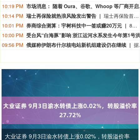
10:19 PM
市场消息： 随着 Oura、谷歌、Whoop 等厂商开启可穿戴设备新时
10:14 PM
瑞士再保险就热浪风险发出警告
瑞士再保险首席执行官贝格尔（Andreas Berger）在接受瑞士《周日新苏黎世报》（NZZ am Sonntag）采访时表示：”热浪及其相关死亡人数的风险被低估了。”他补充说：”我们需要提高对由此产生的危险的认识。”贝格尔是在瑞士再保险公布2026年上半年净利润增长9%之后发表上述言论的，他表示现在断言超额死亡率将如何影响这家总部位于苏黎世的公司的财务数据还为时过早。
10:01 PM
券商综合测算：宇树科技中一签或赚20万元
8月10日，A股“人形机器人第一股”宇树科技（688836.SH）将在科创板正式开启申购。考虑到宇树科技本次发行流通盘规模较小，又叠加“第一股”的题材光环，多家券商综合测算显示，其预计中签率在万分之二至万分之三之间，远低于长鑫科技0.47%的中签率水平。数据显示，2026年以来A股新股上市首日平均涨幅高达276.04%，若以此测算，中一签宇树科技账面盈利有望突破20万元；若对标年内科创板新股首日466.61%的平均涨幅，单签盈利可达35.18万元。（21世纪经济报道）
10:00 PM
09:56 PM
俄媒称伊朗布什尔核电站新机组建设仍在继续
据俄罗斯媒体9日报道，俄罗斯国家原子能公司首席执行官利哈乔夫说，伊朗布什尔核电站2号和3号机组主厂房和辅助厂房的建设仍在继续。利哈乔夫当日接受采访时
大业证券 9月3日渝水转债上涨0.02%，转股溢价率