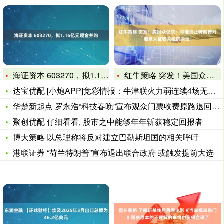
海证资本 603270，拟1.16亿元现金并购
红牛策略 突发！美国众议院：可能终止特朗普对加拿大征收关税的
达宝优配 [小炮APP]竞彩情报：牛津联火力弱连续4场无进球
华楚新起点 罗永浩“科技春晚”宣布观众门票收费原路退回，16
聚创优配 仔细看看, 股市之中能够年年斩获稳定回报者
博大策略 以总理称将反对建立巴勒斯坦国的相关呼吁
港联证券 “荷兰特朗普”宣布退出联合政府 或触发提前大选