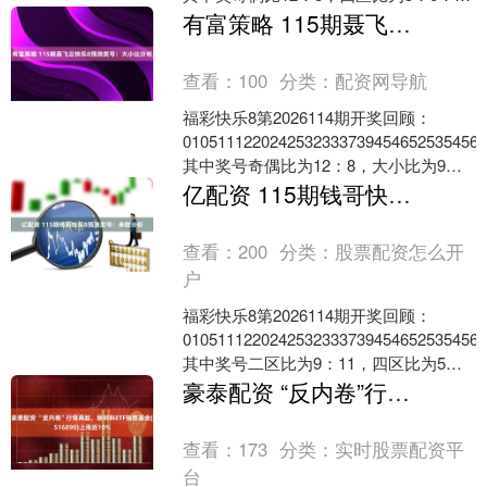
7....
有富策略 115期聂飞云快乐8预测奖号：大小比分析
查看：
100
分类：
配资网导航
福彩快乐8第2026114期开奖回顾：
0105111220242532333739454652535456
其中奖号奇偶比为12：8，大小比为9：
1....
亿配资 115期钱哥快乐8预测奖号：余数分析
查看：
200
分类：
股票配资怎么开
户
福彩快乐8第2026114期开奖回顾：
0105111220242532333739454652535456
其中奖号二区比为9：11，四区比为5：
6....
豪泰配资 “反内卷”行情再起，新材料ETF指数基金(516890)上涨近10%
查看：
173
分类：
实时股票配资平
台