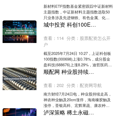
新材料ETF指数基金紧密跟踪中证新材料
主题指数，中证新材料主题指数选取50
只业务涉及先进钢铁、有色金属、化
工、无机非金属等基础材料以及关键战
城中投资 科创100ETF华夏(588800)多只成分股飘红，公募基金科创板配置比例创新高
略材料等新材料领域的....
查看：
114
分类：
股票配资怎么开
户
截至2025年7月24日 10:27，上证科创板
100指数(000698)上涨0.78%，成分股金
盘科技(688676)上涨8.29%，迪哲医药
(688192)....
顺配网 种业股持续走高 神农种业触及20cm涨停
查看：
202
分类：
配资网导航
南方财经7月24日电，种业股持续走高，
神农种业触及20cm涨停，海南橡胶触及
涨停，荃银高科、宏辉果蔬、康农种业
纷纷上扬。....
泸深策略 稀土永磁概念股持续走高 龙磁科技等涨停