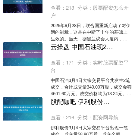
查看：
213
分类：
股票配资怎么开
户
2025年9月28日，联合国重新启动了对伊
朗的制裁，这是在中断了十年的基础上
生效的。当天，德黑兰议会大厦内，议
长卡利巴夫的声音震耳欲聋：“任何敌对
云操盘 中国石油现2笔大宗交易 总成交金额4501.60万元
行动都会得到严....
查看：
171
分类：
实时股票配资平
台
中国石油3月4日大宗交易平台共发生2笔
成交，合计成交量340.00万股，成交金额
4501.60万元。成交价格均为13.24元。
进一步统计，近3个月内该股累计发....
股配咖吧 伊利股份大宗交易成交58.80万股 成交额1506.46万元
查看：
216
分类：
配资网导航
伊利股份3月4日大宗交易平台出现一笔
成交，成交量58.80万股，成交金额