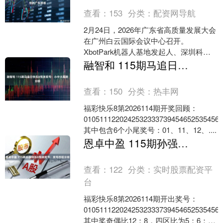
查看：
153
分类：
配资网导航
2月24日，2026年广东省高质量发展大会
在广州白云国际会议中心召开。
XbotPark机器人基地发起人、深圳科创
学院院长、香港科技大学教授李泽湘在
融智和 115期马追日快乐8预测奖号：小中大尾数分析
大会发言中介绍....
查看：
150
分类：
热丰网
福彩快乐8第2026114期开奖回顾：
0105111220242532333739454652535456
其中包含6个小尾奖号：01、11、12、....
恩卓中盈 115期孙强快乐8预测奖号：奖号四区分析
查看：
122
分类：
实时股票配资平
台
福彩快乐8第2026114期开出奖号：
0105111220242532333739454652535456
其中奖奇偶比12：8，四区比为5：6：