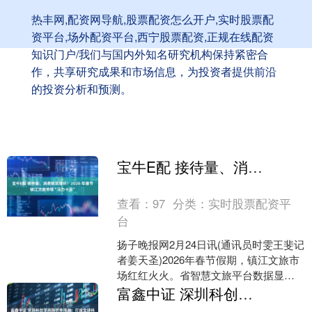
热丰网,配资网导航,股票配资怎么开户,实时股票配
资平台,场外配资平台,西宁股票配资,正规在线配资
知识门户/我们与国内外知名研究机构保持紧密合
作，共享研究成果和市场信息，为投资者提供前沿
的投资分析和预测。
宝牛E配 接待量、消费额双增长！2026 年春节镇江文旅市场“马力十足”
查看：
97
分类：
实时股票配资平
台
扬子晚报网2月24日讯(通讯员时雯王斐记
者姜天圣)2026年春节假期，镇江文旅市
场红红火火。省智慧文旅平台数据显
示，9天假期全市纳入监测的文旅场所接
富鑫中证 深圳科创学院院长李泽湘：打造全球科创的广东样板
待游客总量、....