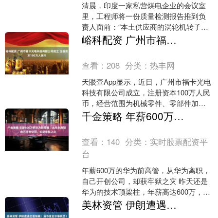
清晨，印度一家私营煤电企业的会议室
里，工程师将一份质量检测报告推到负
责人面前：“本土供应商的涡轮机转子又
检出裂纹，项目已延误两年。 ” 负责人沉
峪科配资 广州市福卡光电科技有限公司成立 注册资本100万人民币
默片刻，抓起电话....
查看：
208
分类：
热丰网
天眼查App显示，近日，广州市福卡光电
科技有限公司成立，注册资本100万人民
币，经营范围为机械零件、零部件加工;
汽车零部件研发;汽车零部件及配件制造;
千金策略 年薪600万的华为前高管，从华为离职，自己开创公司，却获牢狱之灾
汽车装饰用....
查看：
140
分类：
实时股票配资平
台
年薪600万的华为前高管，从华为离职，
自己开创公司，却获牢狱之灾 昨天还是
华为的技术顶梁柱，年薪高达600万，朋
友圈里人人羡慕； 如今却成了新闻头条
美林资管 伊朗遭遇全面制裁！货币里亚尔暴跌至112万兑1美元，经济承压！
里的“内鬼”....